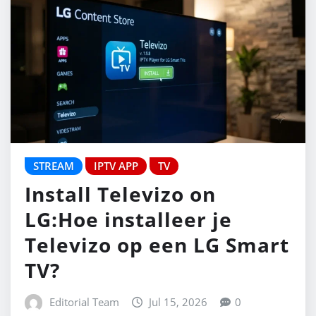
STREAM
IPTV APP
TV
Install Televizo on
LG:Hoe installeer je
Televizo op een LG Smart
TV?
Editorial Team
Jul 15, 2026
0