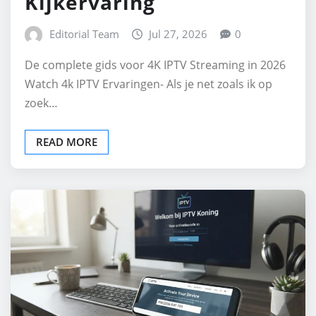
Kijkervaring
Editorial Team
Jul 27, 2026
0
De complete gids voor 4K IPTV Streaming in 2026
Watch 4k IPTV Ervaringen- Als je net zoals ik op
zoek…
READ MORE