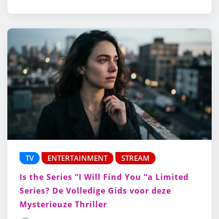
TV
ENTERTAINMENT
STREAM
Is the Series “I Will Find You “a Limited
Series? De Volledige Gids voor deze
Mysterieuze Thriller