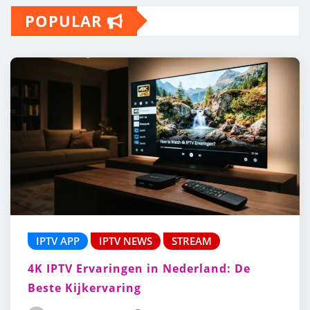
POPULAR
IPTV APP
IPTV NEWS
STREAM
4K IPTV Ervaringen in Nederland: De
Beste Kijkervaring