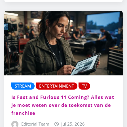
STREAM
ENTERTAINMENT
TV
Is Fast and Furious 11 Coming? Alles wat
je moet weten over de toekomst van de
franchise
Editorial Team
Jul 25, 2026