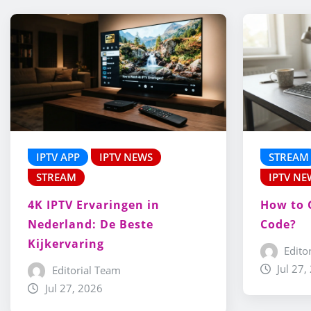
IPTV APP
IPTV NEWS
STREAM
STREAM
IPTV NE
4K IPTV Ervaringen in
How to 
Nederland: De Beste
Code?
Kijkervaring
Edito
Jul 27,
Editorial Team
Jul 27, 2026