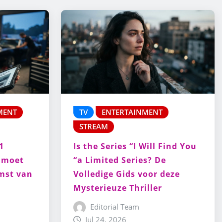
MENT
TV
ENTERTAINMENT
STREAM
1
Is the Series “I Will Find You
e moet
“a Limited Series? De
mst van
Volledige Gids voor deze
Mysterieuze Thriller
Editorial Team
Jul 24, 2026