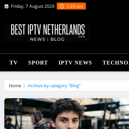
Skip
Friday, 7 August 2026
1:24 am
to
content
TV
SPORT
IPTV NEWS
TECHNO
Home
Archive by category "Blog"