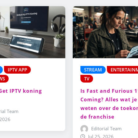
IPTV APP
STREAM
ENTERTAIN
WS
TV
Get IPTV koning
Is Fast and Furious 1
Coming? Alles wat j
weten over de toeko
rial Team
de franchise
 2026
Editorial Team
Jul 25, 2026