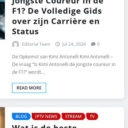
Jongste Coureur in de
F1? De Volledige Gids
over zijn Carrière en
Status
Editorial Team
Jul 24, 2026
0
De Opkomst van Kimi Antonelli Kimi Antonelli –
De vraag “Is Kimi Antonelli de jongste coureur in
de F1?” wordt…
READ MORE
BLOG
IPTV NEWS
STREAM
TV
Wat is de beste