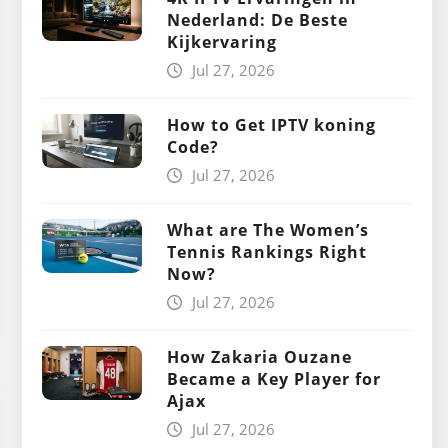
Nederland: De Beste
Kijkervaring
Jul 27, 2026
How to Get IPTV koning
Code?
Jul 27, 2026
What are The Women’s
Tennis Rankings Right
Now?
Jul 27, 2026
How Zakaria Ouzane
Became a Key Player for
Ajax
Jul 27, 2026