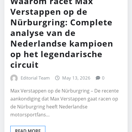
Waarom racet Max
Verstappen op de
Nürburgring: Complete
analyse van de
Nederlandse kampioen
op het legendarische
circuit
Editorial Team
May 13, 2026
0
Max Verstappen op de Nürburgring – De recente
aankondiging dat Max Verstappen gaat racen op
de Nürburgring heeft Nederlandse
motorsportfans…
READ MORE