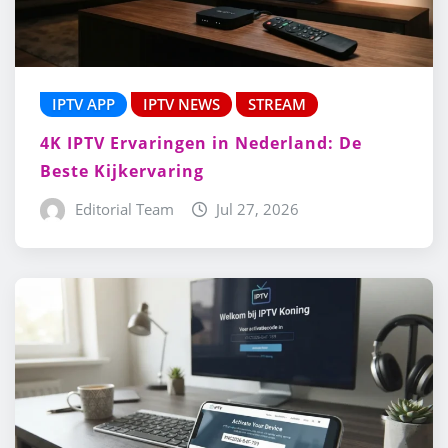
IPTV APP
IPTV NEWS
STREAM
4K IPTV Ervaringen in Nederland: De
Beste Kijkervaring
Editorial Team
Jul 27, 2026