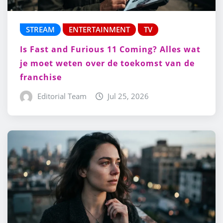
STREAM
ENTERTAINMENT
TV
Is Fast and Furious 11 Coming? Alles wat
je moet weten over de toekomst van de
franchise
Editorial Team
Jul 25, 2026