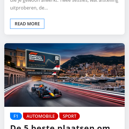
die je gewoon afwerkt. Twee sessies, wat afstelling
uitproberen, de…
READ MORE
F1
AUTOMOBILE
SPORT
De 5 beste plaatsen om