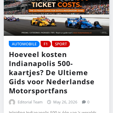
AUTOMOBILE
F1
SPORT
Hoeveel kosten
Indianapolis 500-
kaartjes? De Ultieme
Gids voor Nederlandse
Motorsportfans
Editorial Team
May 26, 2026
0
Inleiding Indianapolis 500 is één van ‘s werelds