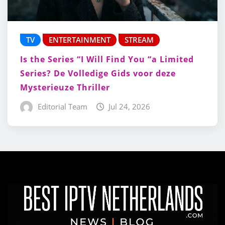
TV
ENTERTAINMENT
STREAM
Is the Series “I Will Find You “a Limited
Series? De Volledige Gids voor deze
Mysterieuze Thriller
Editorial Team
Jul 24, 2026