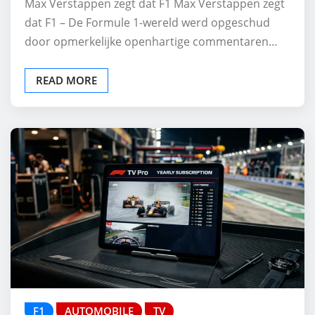
Max Verstappen zegt dat F1 Max Verstappen zegt
dat F1 – De Formule 1-wereld werd opgeschud
door opmerkelijke openhartige commentaren…
READ MORE
F1
AUTOMOBILE
TV