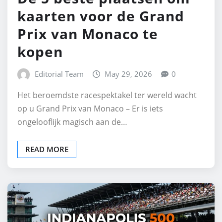
kaarten voor de Grand
Prix van Monaco te
kopen
Editorial Team
May 29, 2026
0
Het beroemdste racespektakel ter wereld wacht
op u Grand Prix van Monaco – Er is iets
ongelooflijk magisch aan de…
READ MORE