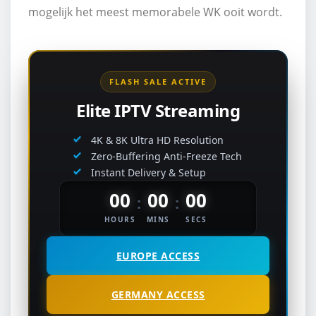
mogelijk het meest memorabele WK ooit wordt.
FLASH SALE ACTIVE
Elite IPTV Streaming
4K & 8K Ultra HD Resolution
Zero-Buffering Anti-Freeze Tech
Instant Delivery & Setup
00
00
00
:
:
HOURS
MINS
SECS
EUROPE ACCESS
GERMANY ACCESS