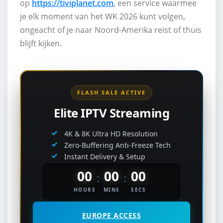
op
https://tiviplanet.com
, een service waarmee
je elk moment van het WK 2026 kunt volgen,
ongeacht of je naar Noord-Amerika reist of thuis
blijft kijken.
FLASH SALE ACTIVE
Elite IPTV Streaming
4K & 8K Ultra HD Resolution
Zero-Buffering Anti-Freeze Tech
Instant Delivery & Setup
00
00
00
:
:
HOURS
MINS
SECS
EUROPE ACCESS