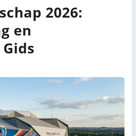
chap 2026:
ng en
 Gids