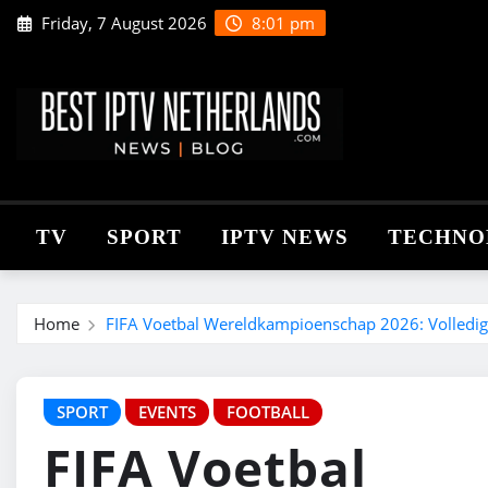
Skip
Friday, 7 August 2026
8:01 pm
to
content
TV
SPORT
IPTV NEWS
TECHNO
Home
FIFA Voetbal Wereldkampioenschap 2026: Volledige
SPORT
EVENTS
FOOTBALL
FIFA Voetbal