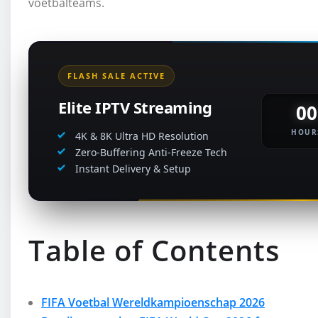
voetbalteams.
FLASH SALE ACTIVE
Elite IPTV Streaming
00
HOUR
4K & 8K Ultra HD Resolution
Zero-Buffering Anti-Freeze Tech
Instant Delivery & Setup
Table of Contents
FIFA Voetbal Wereldkampioenschap 2026