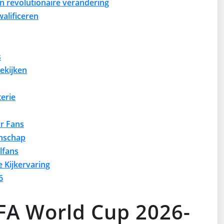
n revolutionaire verandering
alificeren
s
ekijken
erie
or Fans
enschap
lfans
 Kijkervaring
6
IFA World Cup 2026-