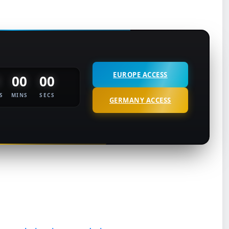
EUROPE ACCESS
00
00
S
MINS
SECS
GERMANY ACCESS