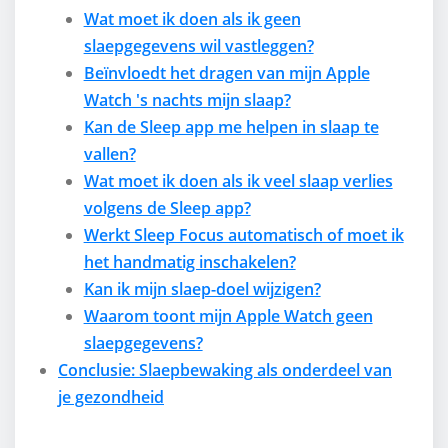
Wat moet ik doen als ik geen
slaepgegevens wil vastleggen?
Beïnvloedt het dragen van mijn Apple
Watch 's nachts mijn slaap?
Kan de Sleep app me helpen in slaap te
vallen?
Wat moet ik doen als ik veel slaap verlies
volgens de Sleep app?
Werkt Sleep Focus automatisch of moet ik
het handmatig inschakelen?
Kan ik mijn slaep-doel wijzigen?
Waarom toont mijn Apple Watch geen
slaepgegevens?
Conclusie: Slaepbewaking als onderdeel van
je gezondheid