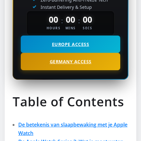
Instant Delivery & Setup
00
00
00
:
:
HOURS
MINS
SECS
EUROPE ACCESS
GERMANY ACCESS
Table of Contents
De betekenis van slaapbewaking met je Apple
Watch