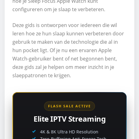
hoe je Sleep Focus Apple Watch kunt
configureren om je slaap te verbeteren.
Deze gids is ontworpen voor iedereen die wil
leren hoe ze hun slaap kunnen verbeteren door
gebruik te maken van de technologie die al in
hun pocket ligt. Of je nu een ervaren Apple
Watch-gebruiker bent of net begonnen bent,
deze gids zal je helpen om meer inzicht in je
slaeppatronen te krijgen.
FLASH SALE ACTIVE
Elite IPTV Streaming
4K & 8K Ultra HD Resolution
Zero-Buffering Anti-Freeze Tech