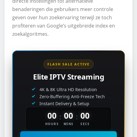
directe instellingen tot alternatieve
benaderingen die gebruikers meer controle
geven over hun zoekervaring terwijl ze toch
profiteren van Google’s uitgebreide index en
zoekalgoritmes.
FLASH SALE ACTIVE
Elite IPTV Streaming
4K & 8K Ultra HD Resolution
Zero-Buffering Anti-Freeze Tech
Instant Delivery & Setup
00
00
00
:
:
HOURS
MINS
SECS