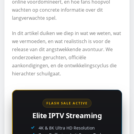
online voordomineert, en hoe fans hoopvol
wachten op concrete informatie over dit
langverwachte spel.
In dit artikel duiken we diep in wat we weten, wat
we vermoeden, en wat realistisch is voor de
release van dit angstwekkende avontuur. We
onderzoeken geruchten, officiële
aankondigingen, en de ontwikkelingscyclus die
hierachter schuilgaat.
FLASH SALE ACTIVE
Elite IPTV Streaming
4K & 8K Ultra HD Resolution