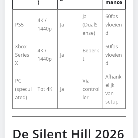
)
mance
Ja
60fps
4K /
PS5
Ja
(DualS
vloeien
1440p
ense)
d
Xbox
60fps
4K /
Beperk
Series
Ja
vloeien
1440p
t
X
d
Afhank
PC
Via
elijk
(specul
Tot 4K
Ja
control
van
ated)
ler
setup
De Silent Hill 2026