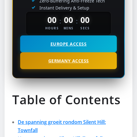
Zero-Buffering Anti-Freeze Tech
Instant Delivery & Setup
00
00
00
:
:
HOURS
MINS
SECS
EUROPE ACCESS
GERMANY ACCESS
Table of Contents
De spanning groeit rondom Silent Hill:
Townfall