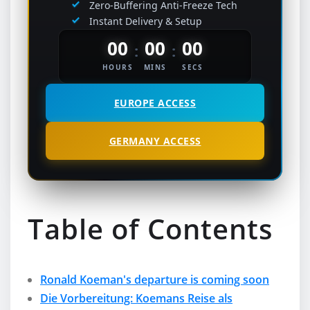
Zero-Buffering Anti-Freeze Tech
Instant Delivery & Setup
00
00
00
:
:
HOURS
MINS
SECS
EUROPE ACCESS
GERMANY ACCESS
Table of Contents
Ronald Koeman's departure is coming soon
Die Vorbereitung: Koemans Reise als