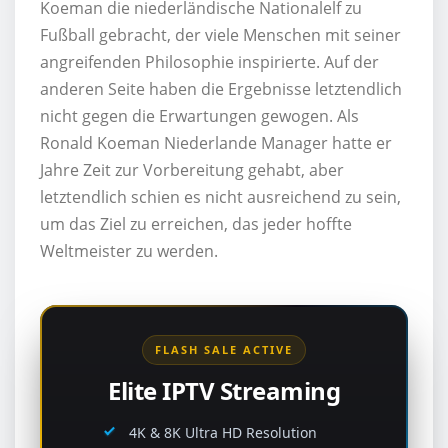
Koeman die niederländische Nationalelf zu
Fußball gebracht, der viele Menschen mit seiner
angreifenden Philosophie inspirierte. Auf der
anderen Seite haben die Ergebnisse letztendlich
nicht gegen die Erwartungen gewogen. Als
Ronald Koeman Niederlande Manager hatte er
Jahre Zeit zur Vorbereitung gehabt, aber
letztendlich schien es nicht ausreichend zu sein,
um das Ziel zu erreichen, das jeder hoffte
Weltmeister zu werden.
FLASH SALE ACTIVE
Elite IPTV Streaming
4K & 8K Ultra HD Resolution