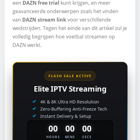
een
DAZN free trial
kunt krijgen, en meer
geavanceerde onderwerpen zoals het vinden
van
DAZN stream link
voor verschillende
wedstrijden. Tegen het einde van dit artikel zul je
volledig begrijpen hoe voetbal streamen op
DAZN werkt.
FLASH SALE ACTIVE
Elite IPTV Streaming
4K & 8K Ultra HD Resolution
Zero-Buffering Anti-Freeze Tech
Instant Delivery & Setup
00
00
00
HOURS
MINS
SECS