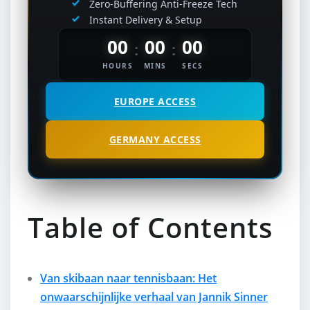
Zero-Buffering Anti-Freeze Tech
Instant Delivery & Setup
00
00
00
:
:
HOURS
MINS
SECS
EUROPE ACCESS
GERMANY ACCESS
Table of Contents
Van skibaan naar tennisbaan: Het
onwaarschijnlijke verhaal van Jannik Sinner