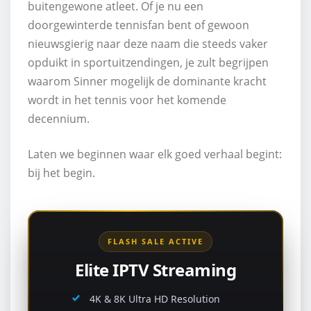
buitengewone atleet. Of je nu een
doorgewinterde tennisfan bent of gewoon
nieuwsgierig naar deze naam die steeds vaker
opduikt in sportuitzendingen, je zult begrijpen
waarom Sinner mogelijk de dominante kracht
wordt in het tennis voor het komende
decennium.
Laten we beginnen waar elk goed verhaal begint:
bij het begin.
FLASH SALE ACTIVE
Elite IPTV Streaming
4K & 8K Ultra HD Resolution