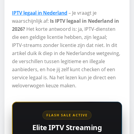
IPTV legaal in Nederland
– Je vraagt je
waarschijnlijk af:
Is IPTV legaal in Nederland in
2026?
Het korte antwoord is: ja, IPTV‑diensten
die een geldige licentie hebben, zijn legaal;
IPTV‑streams zonder licentie zijn dat niet. In dit
artikel duik ik diep in de Nederlandse wetgeving,
de verschillen tussen legitieme en illegale
aanbieders, en hoe jij zelf kunt checken of een
service legaal is. Na het lezen kun je direct een
weloverwogen keuze maken.
FLASH SALE ACTIVE
Elite IPTV Streaming