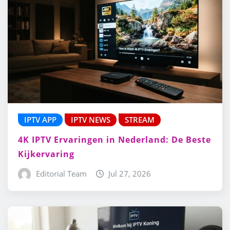
IPTV APP
IPTV NEWS
STREAM
4K IPTV Ervaringen in Nederland: De Beste
Kijkervaring
Editorial Team
Jul 27, 2026