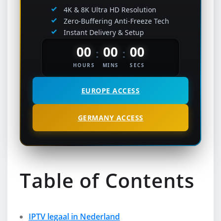
4K & 8K Ultra HD Resolution
Zero-Buffering Anti-Freeze Tech
Instant Delivery & Setup
00
00
00
:
:
HOURS
MINS
SECS
EUROPE ACCESS
GERMANY ACCESS
Table of Contents
IPTV legaal in Nederland