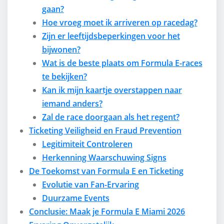
gaan?
Hoe vroeg moet ik arriveren op racedag?
Zijn er leeftijdsbeperkingen voor het
bijwonen?
Wat is de beste plaats om Formula E-races
te bekijken?
Kan ik mijn kaartje overstappen naar
iemand anders?
Zal de race doorgaan als het regent?
Ticketing Veiligheid en Fraud Prevention
Legitimiteit Controleren
Herkenning Waarschuwing Signs
De Toekomst van Formula E en Ticketing
Evolutie van Fan-Ervaring
Duurzame Events
Conclusie: Maak je Formula E Miami 2026