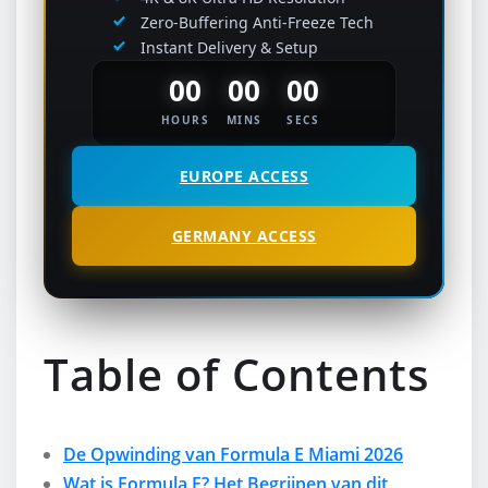
Zero-Buffering Anti-Freeze Tech
Instant Delivery & Setup
00
00
00
HOURS
MINS
SECS
EUROPE ACCESS
GERMANY ACCESS
Table of Contents
De Opwinding van Formula E Miami 2026
Wat is Formula E? Het Begrijpen van dit