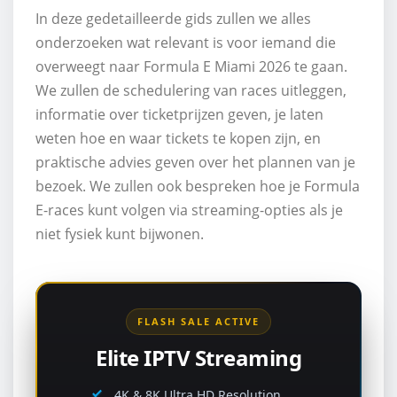
In deze gedetailleerde gids zullen we alles
onderzoeken wat relevant is voor iemand die
overweegt naar Formula E Miami 2026 te gaan.
We zullen de schedulering van races uitleggen,
informatie over ticketprijzen geven, je laten
weten hoe en waar tickets te kopen zijn, en
praktische advies geven over het plannen van je
bezoek. We zullen ook bespreken hoe je Formula
E-races kunt volgen via streaming-opties als je
niet fysiek kunt bijwonen.
FLASH SALE ACTIVE
Elite IPTV Streaming
4K & 8K Ultra HD Resolution