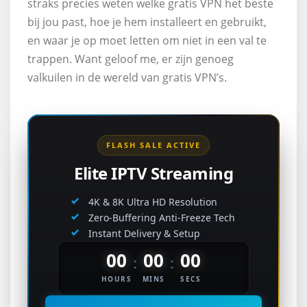
straks precies weten welke gratis VPN het beste
bij jou past, hoe je hem installeert en gebruikt,
en waar je op moet letten om niet in een val te
trappen. Want geloof me, er zijn genoeg
valkuilen in de wereld van gratis VPN’s.
FLASH SALE ACTIVE
Elite IPTV Streaming
4K & 8K Ultra HD Resolution
Zero-Buffering Anti-Freeze Tech
Instant Delivery & Setup
00
00
00
HOURS
MINS
SECS