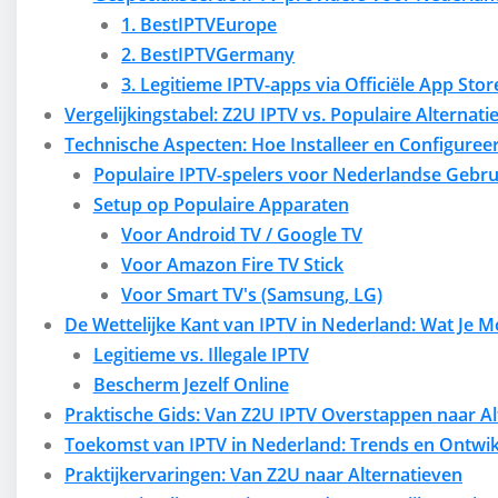
1. BestIPTVEurope
2. BestIPTVGermany
3. Legitieme IPTV-apps via Officiële App Stor
Vergelijkingstabel: Z2U IPTV vs. Populaire Alternati
Technische Aspecten: Hoe Installeer en Configureer
Populaire IPTV-spelers voor Nederlandse Gebru
Setup op Populaire Apparaten
Voor Android TV / Google TV
Voor Amazon Fire TV Stick
Voor Smart TV's (Samsung, LG)
De Wettelijke Kant van IPTV in Nederland: Wat Je 
Legitieme vs. Illegale IPTV
Bescherm Jezelf Online
Praktische Gids: Van Z2U IPTV Overstappen naar Al
Toekomst van IPTV in Nederland: Trends en Ontwi
Praktijkervaringen: Van Z2U naar Alternatieven