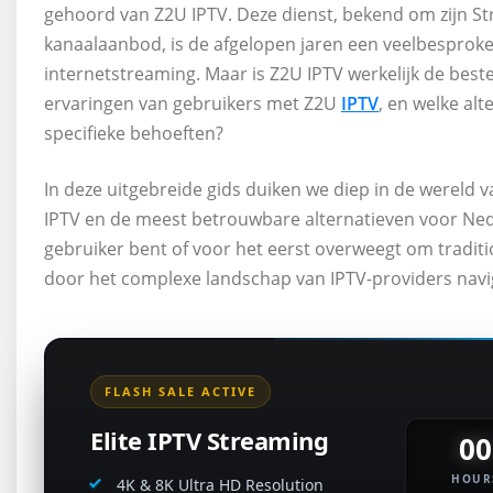
gehoord van Z2U IPTV. Deze dienst, bekend om zijn St
kanaalaanbod, is de afgelopen jaren een veelbespro
internetstreaming. Maar is Z2U IPTV werkelijk de best
ervaringen van gebruikers met Z2U
IPTV
, en welke al
specifieke behoeften?
In deze uitgebreide gids duiken we diep in de wereld 
IPTV en de meest betrouwbare alternatieven voor Nede
gebruiker bent of voor het eerst overweegt om tradition
door het complexe landschap van IPTV-providers navi
FLASH SALE ACTIVE
Elite IPTV Streaming
00
HOUR
4K & 8K Ultra HD Resolution