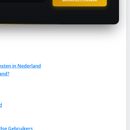
nsten in Nederland
land?
d
dse Gebruikers