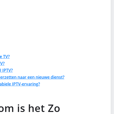
e TV?
TV?
U IPTV?
erzetten naar een nieuwe dienst?
abiele IPTV-ervaring?
om is het Zo