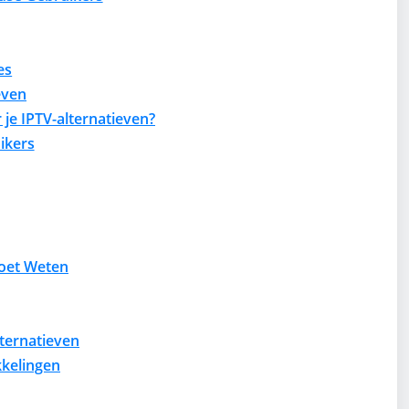
es
even
 je IPTV-alternatieven?
ikers
Moet Weten
ternatieven
kkelingen