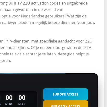
rong 8K IPTV Z2U activation codes en uitgebreide
ken naam geworden in de wereld van
e optie voor Nederlandse gebruikers? Wat zijn de
ternatieven bieden mogelijk betere diensten voor jouw
van IPTV-diensten, met specifieke aandacht voor Z2U
rlandse kijkers. Of je nu een doorgewinterde IPTV-
ele televisie achter je te laten, deze gids helpt je
geren.
EUROPE ACCESS
00
00
S
MINS
SECS
GERMANY ACCESS