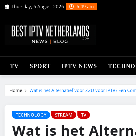
Skip
Thursday, 6 August 2026
6:49 am
to
content
TV
SPORT
IPTV NEWS
TECHNO
Home
Wat is het Alternatief voor Z2U voor IPTV? Een Co
TECHNOLOGY
STREAM
TV
Wat is het Altern