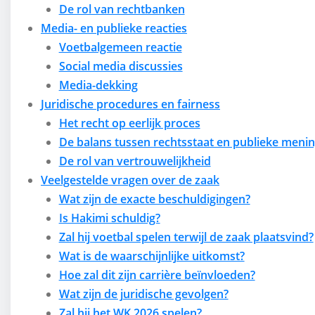
De rol van rechtbanken
Media- en publieke reacties
Voetbalgemeen reactie
Social media discussies
Media-dekking
Juridische procedures en fairness
Het recht op eerlijk proces
De balans tussen rechtsstaat en publieke meni
De rol van vertrouwelijkheid
Veelgestelde vragen over de zaak
Wat zijn de exacte beschuldigingen?
Is Hakimi schuldig?
Zal hij voetbal spelen terwijl de zaak plaatsvind?
Wat is de waarschijnlijke uitkomst?
Hoe zal dit zijn carrière beïnvloeden?
Wat zijn de juridische gevolgen?
Zal hij het WK 2026 spelen?