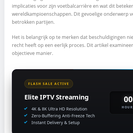
implicaties voor zijn voetbalcarrière en wat dit betek
wereldkampioenschappen. Dit gevoelige onderwerp ver
betrokken partijen.
Het is belangrijk op te merken dat beschuldigingen n
recht heeft op een eerlijk proces. Dit artikel examin
objectieve manier.
FLASH SALE ACTIVE
Elite IPTV Streaming
00
HOUR
4K & 8K Ultra HD Resolution
Zero-Buffering Anti-Freeze Tech
Instant Delivery & Setup