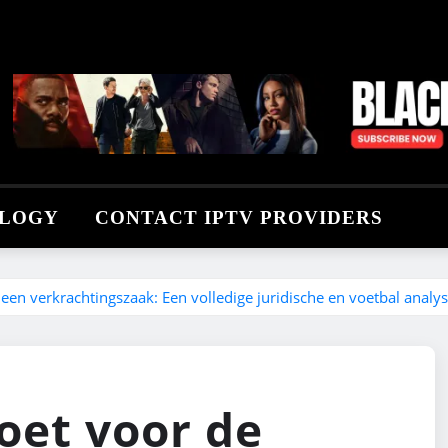
LOGY
CONTACT IPTV PROVIDERS
een verkrachtingszaak: Een volledige juridische en voetbal analy
oet voor de