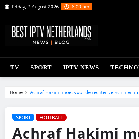
Skip
Friday, 7 August 2026
6:09 am
to
content
TV
SPORT
IPTV NEWS
TECHNO
Home
Achraf Hakimi moet voor de rechter verschijnen in 
SPORT
FOOTBALL
Achraf Hakimi m