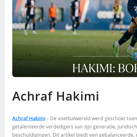
Achraf Hakimi
Achraf Hakimi
– De voetbalwereld werd geschokt toen
getalenteerde verdedigers van zijn generatie, juridi
beschuldigingen. Dit artikel biedt een gebalanceerde, 