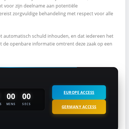
ent voor zijn deelname aan potentiële
eist zorgvuldige behandeling met respect voor alle
iet automatisch schuld inhouden, en dat iedereen het
eert de openbare informatie omtrent deze zaak op een
EUROPE ACCESS
00
00
S
MINS
SECS
GERMANY ACCESS