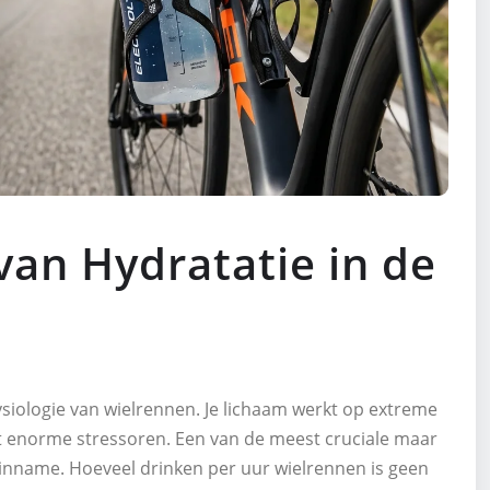
van Hydratatie in de
fysiologie van wielrennen. Je lichaam werkt op extreme
dt enorme stressoren. Een van de meest cruciale maar
inname. Hoeveel drinken per uur wielrennen is geen