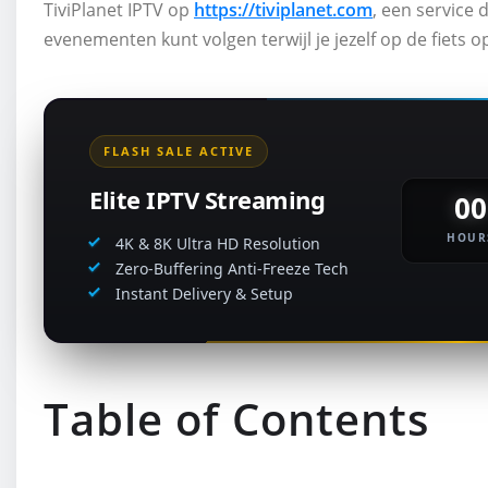
TiviPlanet IPTV op
https://tiviplanet.com
, een service 
evenementen kunt volgen terwijl je jezelf op de fiets 
FLASH SALE ACTIVE
Elite IPTV Streaming
00
HOUR
4K & 8K Ultra HD Resolution
Zero-Buffering Anti-Freeze Tech
Instant Delivery & Setup
Table of Contents