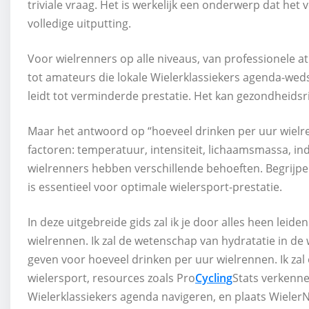
triviale vraag. Het is werkelijk een onderwerp dat het 
volledige uitputting.
Voor wielrenners op alle niveaus, van professionele 
tot amateurs die lokale Wielerklassiekers agenda-weds
leidt tot verminderde prestatie. Het kan gezondheidsr
Maar het antwoord op “hoeveel drinken per uur wielren
factoren: temperatuur, intensiteit, lichaamsmassa, ind
wielrenners hebben verschillende behoeften. Begrijpen
is essentieel voor optimale wielersport-prestatie.
In deze uitgebreide gids zal ik je door alles heen lei
wielrennen. Ik zal de wetenschap van hydratatie in de 
geven voor hoeveel drinken per uur wielrennen. Ik z
wielersport, resources zoals Pro
Cycling
Stats verkenne
Wielerklassiekers agenda navigeren, en plaats WielerNi