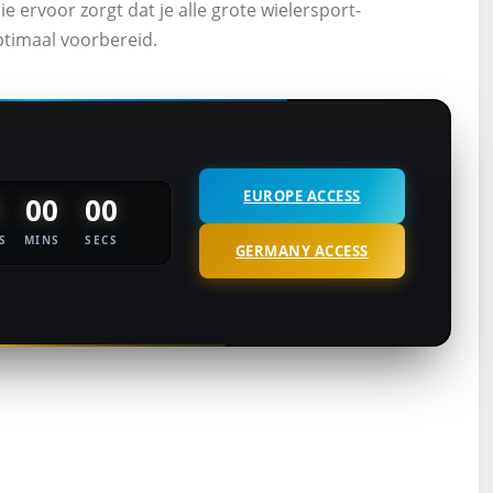
die ervoor zorgt dat je alle grote wielersport-
optimaal voorbereid.
EUROPE ACCESS
00
00
S
MINS
SECS
GERMANY ACCESS