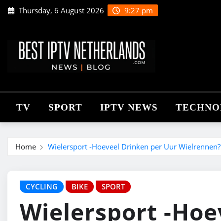
Skip
Thursday, 6 August 2026
9:27 pm
to
content
TV
SPORT
IPTV NEWS
TECHNO
Home
Wielersport -Hoeveel Drinken per Uur Wielrennen?
CYCLING
BIKE
SPORT
Wielersport -Hoe