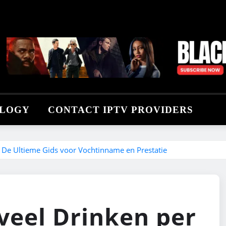
LOGY
CONTACT IPTV PROVIDERS
 De Ultieme Gids voor Vochtinname en Prestatie
veel Drinken per